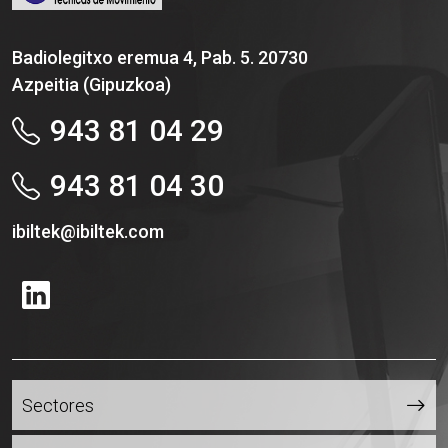
Badiolegitxo eremua 4, Pab. 5. 20730
Azpeitia (Gipuzkoa)
943 81 04 29
943 81 04 30
ibiltek@ibiltek.com
Se abrirá nueva ventana
Sectores