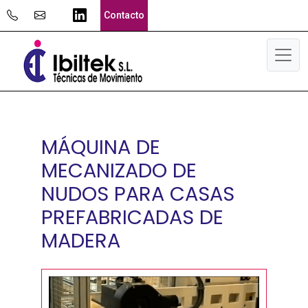
Skip
Se abrirá nueva ventana
Contacto
to
content
Me
MÁQUINA DE
MECANIZADO DE
NUDOS PARA CASAS
PREFABRICADAS DE
MADERA