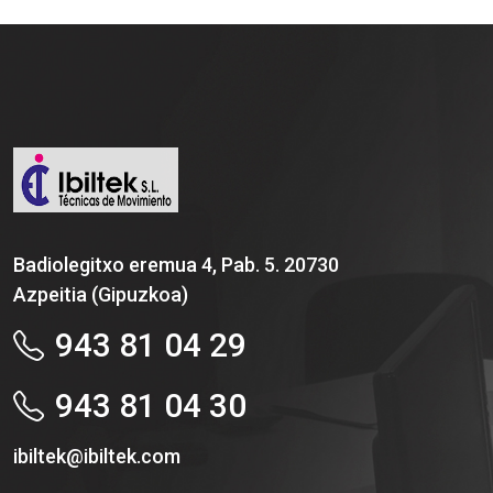
Badiolegitxo eremua 4, Pab. 5. 20730
Azpeitia (Gipuzkoa)
943 81 04 29
943 81 04 30
ibiltek@ibiltek.com