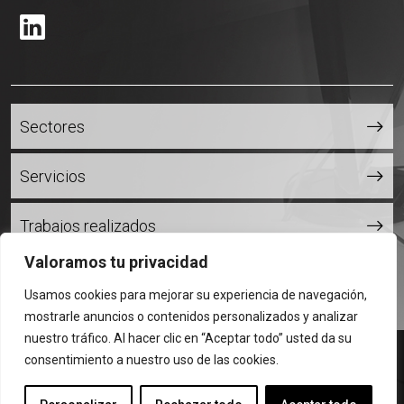
Se abrirá nueva ventana
Sectores
Servicios
Trabajos realizados
Valoramos tu privacidad
Contacto
Usamos cookies para mejorar su experiencia de navegación,
mostrarle anuncios o contenidos personalizados y analizar
nuestro tráfico. Al hacer clic en “Aceptar todo” usted da su
© Ibiltek 2026
subir
Ir
consentimiento a nuestro uso de las cookies.
Aviso Legal
Política de privacidad
al
Política de cookies
inicio
del