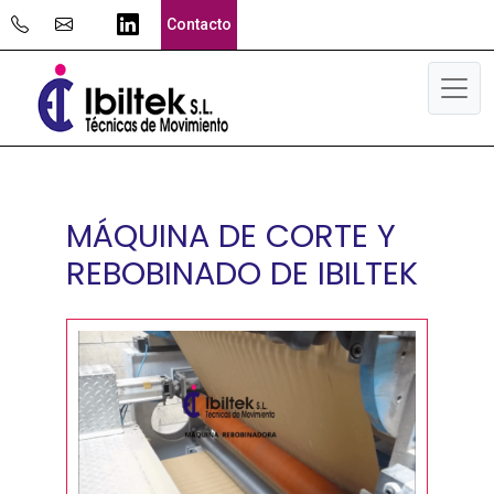
Skip
Se abrirá nueva ventana
Contacto
to
content
Me
MÁQUINA DE CORTE Y
REBOBINADO DE IBILTEK